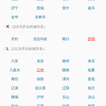
济宁
晋城
晋中
嘉兴
金华
吉林市
K
（以K为开头的城市名）
开封
克拉玛依
喀什
昆明
L
（以L为开头的城市名）
六安
龙岩
柳州
来宾
六盘水
兰州
陇南
临夏
廊坊
洛阳
漯河
娄底
辽源
连云港
辽阳
临沂
聊城
泸州
乐山
凉山
临汾
吕梁
拉萨
林芝