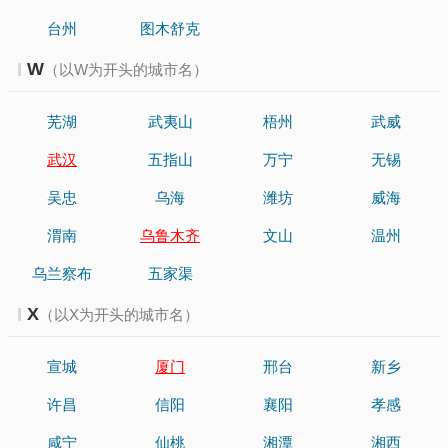
台州
图木舒克
W
（以W为开头的城市名）
芜湖
武夷山
梧州
武威
武汉
五指山
万宁
无锡
吴忠
乌海
潍坊
威海
渭南
乌鲁木齐
文山
温州
乌兰察布
五家渠
X
（以X为开头的城市名）
宣城
厦门
邢台
新乡
许昌
信阳
襄阳
孝感
咸宁
仙桃
湘潭
湘西