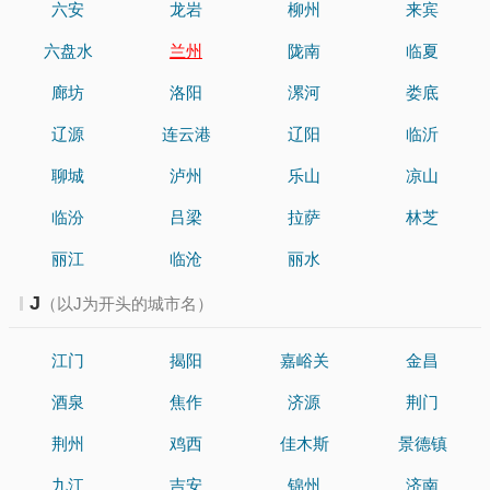
六安
龙岩
柳州
来宾
六盘水
兰州
陇南
临夏
廊坊
洛阳
漯河
娄底
辽源
连云港
辽阳
临沂
聊城
泸州
乐山
凉山
临汾
吕梁
拉萨
林芝
丽江
临沧
丽水
J
（以J为开头的城市名）
江门
揭阳
嘉峪关
金昌
酒泉
焦作
济源
荆门
荆州
鸡西
佳木斯
景德镇
九江
吉安
锦州
济南