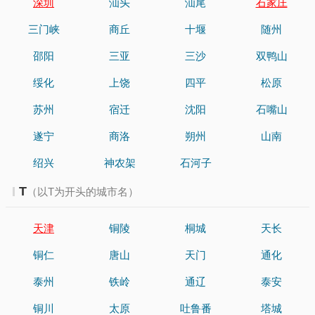
深圳
汕头
汕尾
石家庄
三门峡
商丘
十堰
随州
邵阳
三亚
三沙
双鸭山
绥化
上饶
四平
松原
苏州
宿迁
沈阳
石嘴山
遂宁
商洛
朔州
山南
绍兴
神农架
石河子
T
（以T为开头的城市名）
天津
铜陵
桐城
天长
铜仁
唐山
天门
通化
泰州
铁岭
通辽
泰安
铜川
太原
吐鲁番
塔城