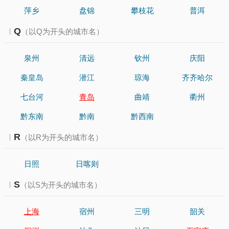
萍乡
盘锦
攀枝花
普洱
Q
（以Q为开头的城市名）
泉州
清远
钦州
庆阳
秦皇岛
潜江
琼海
齐齐哈尔
七台河
青岛
曲靖
衢州
黔东南
黔南
黔西南
R
（以R为开头的城市名）
日照
日喀则
S
（以S为开头的城市名）
上海
宿州
三明
韶关