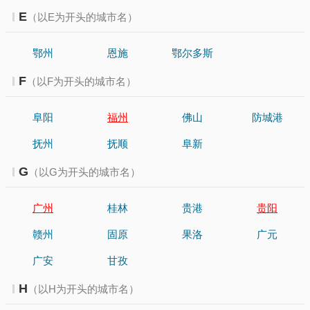
E
（以E为开头的城市名）
鄂州
恩施
鄂尔多斯
F
（以F为开头的城市名）
阜阳
福州
佛山
防城港
抚州
抚顺
阜新
G
（以G为开头的城市名）
广州
桂林
贵港
贵阳
赣州
固原
果洛
广元
广安
甘孜
H
（以H为开头的城市名）