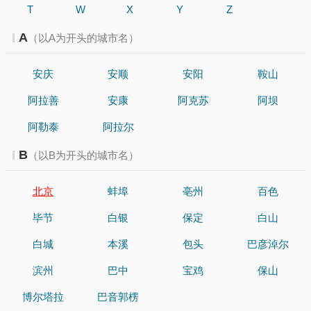
T
W
X
Y
Z
A
（以A为开头的城市名）
安庆
安顺
安阳
鞍山
阿拉善
安康
阿克苏
阿坝
阿勒泰
阿拉尔
B
（以B为开头的城市名）
北京
蚌埠
亳州
百色
毕节
白银
保定
白山
白城
本溪
包头
巴彦淖尔
滨州
巴中
宝鸡
保山
博尔塔拉
巴音郭楞