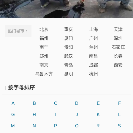
北京
重庆
上海
天津
热门城市：
福州
厦门
广州
深圳
南宁
贵阳
兰州
石家庄
郑州
武汉
南昌
长春
南京
青岛
成都
西安
乌鲁木齐
昆明
杭州
按字母排序
A
B
C
D
E
F
G
H
l
J
K
L
M
N
P
Q
R
S