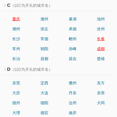
C
（以C为开头的城市名）
重庆
滁州
巢湖
池州
潮州
崇左
承德
沧州
长沙
常德
郴州
长春
常州
朝阳
赤峰
成都
长治
昌都
昌吉
楚雄
D
（以D为开头的城市名）
东莞
定西
儋州
东方
大庆
大连
丹东
东营
德州
德阳
达州
大同
大理
德宏
迪庆