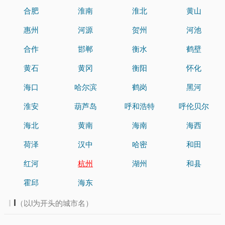
合肥
淮南
淮北
黄山
惠州
河源
贺州
河池
合作
邯郸
衡水
鹤壁
黄石
黄冈
衡阳
怀化
海口
哈尔滨
鹤岗
黑河
淮安
葫芦岛
呼和浩特
呼伦贝尔
海北
黄南
海南
海西
荷泽
汉中
哈密
和田
红河
杭州
湖州
和县
霍邱
海东
l
（以l为开头的城市名）