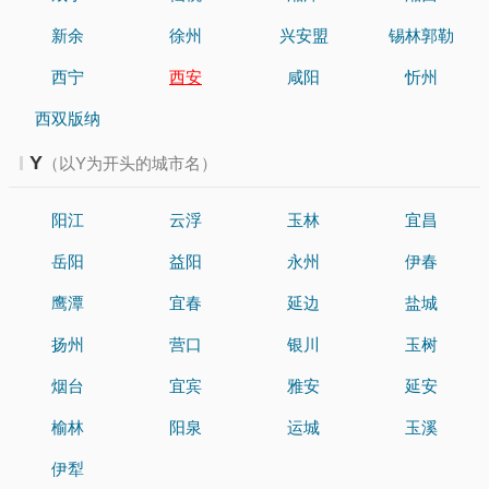
新余
徐州
兴安盟
锡林郭勒
西宁
西安
咸阳
忻州
西双版纳
Y
（以Y为开头的城市名）
阳江
云浮
玉林
宜昌
岳阳
益阳
永州
伊春
鹰潭
宜春
延边
盐城
扬州
营口
银川
玉树
烟台
宜宾
雅安
延安
榆林
阳泉
运城
玉溪
伊犁