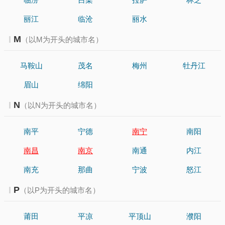
丽江
临沧
丽水
M
（以M为开头的城市名）
马鞍山
茂名
梅州
牡丹江
眉山
绵阳
N
（以N为开头的城市名）
南平
宁德
南宁
南阳
南昌
南京
南通
内江
南充
那曲
宁波
怒江
P
（以P为开头的城市名）
莆田
平凉
平顶山
濮阳